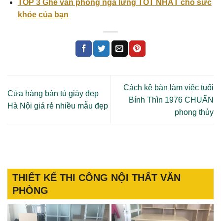
TOP 3 Ghế văn phòng ngả lưng TỐT NHẤT cho sức
khỏe của bạn
Cách kê bàn làm việc tuổi
Cửa hàng bán tủ giày đẹp
Bính Thìn 1976 CHUẨN
Hà Nội giá rẻ nhiều mẫu đẹp
phong thủy
THIẾT KẾ THI CÔNG NỘI THẤT VĂN
PHÒNG