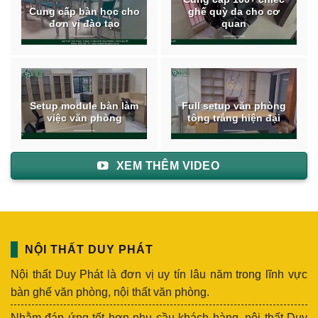
Cung cấp bàn học cho
ghế quỳ da cho cơ
đơn vị đào tạo
quan
Setup module bàn làm
Full setup văn phòng
việc văn phòng
tông trắng hiện đại
XEM THÊM VIDEO
NỘI THẤT DUY PHÁT
Nội thất Duy Phát là đơn vị uy tín lâu năm trong lĩnh vực
bàn ghế văn phòng, nội thất văn phòng.
Nhằm đáp ứng tốt hơn nhu cầu khách hàng, nội thất Duy