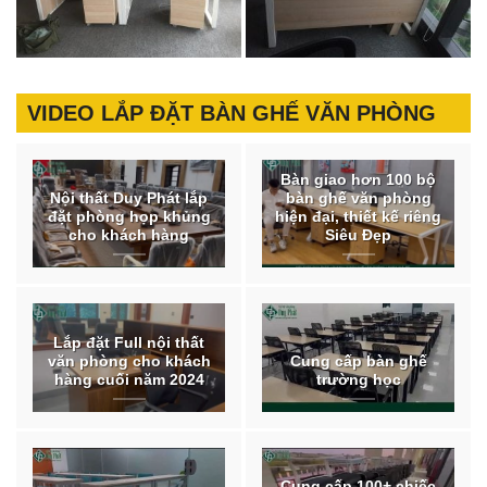
VIDEO LẮP ĐẶT BÀN GHẾ VĂN PHÒNG
Bàn giao hơn 100 bộ
Nội thất Duy Phát lắp
bàn ghế văn phòng
đặt phòng họp khủng
hiện đại, thiết kế riêng
cho khách hàng
Siêu Đẹp
Lắp đặt Full nội thất
văn phòng cho khách
Cung cấp bàn ghế
hàng cuối năm 2024
trường học
Cung cấp 100+ chiếc