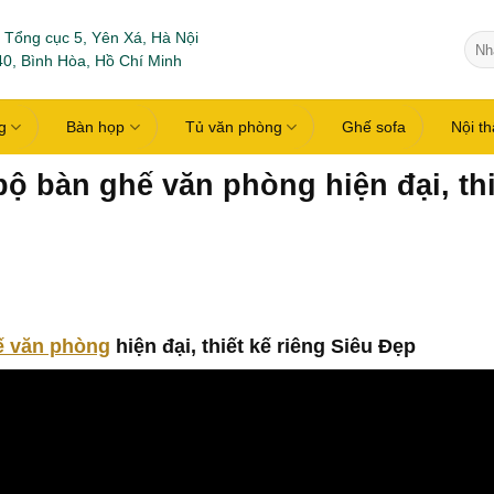
 Tổng cục 5, Yên Xá, Hà Nội
Tìm
0, Bình Hòa, Hồ Chí Minh
kiếm
g
Bàn họp
Tủ văn phòng
Ghế sofa
Nội t
ộ bàn ghế văn phòng hiện đại, thi
ế văn phòng
hiện đại, thiết kế riêng Siêu Đẹp