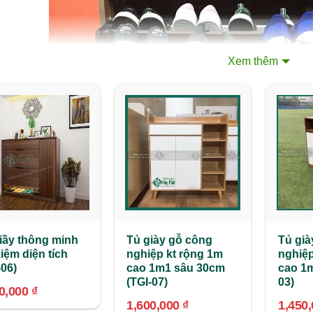
Xem thêm
iầy thông minh
Tủ giày gỗ công
Tủ già
kiệm diện tích
nghiệp kt rộng 1m
nghiệp
-06)
cao 1m1 sâu 30cm
cao 1m
(TGI-07)
03)
00,000
₫
1,600,000
₫
1,450