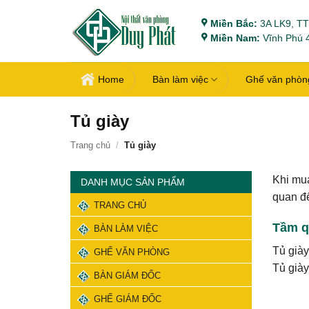
Bỏ
Miền Bắc:
3A LK9, TT
qua
Miền Nam:
Vĩnh Phú 4
nội
dung
Home
Bàn làm việc
Ghế văn phòn
Tủ giày
Trang chủ
/
Tủ giày
Khi mua
DANH MỤC SẢN PHẨM
quan đế
TRANG CHỦ
Tầm q
BÀN LÀM VIỆC
Tủ giày
GHẾ VĂN PHÒNG
Tủ giày
BÀN GIÁM ĐỐC
GHẾ GIÁM ĐỐC