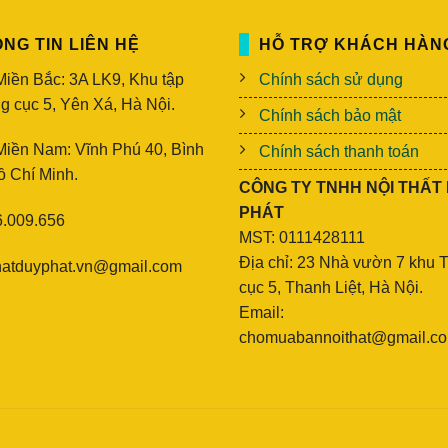
phù hợp với phong cách trang trí của căn phòng cũng như sở th
NG TIN LIÊN HỆ
HỖ TRỢ KHÁCH HÀN
hế mở và đóng: Tủ giày có thể có nhiều cơ chế mở và đóng kh
cần chọn cơ chế mở và đóng phù hợp với không gian và phong 
iền Bắc: 3A LK9, Khu tập
Chính sách sử dụng
căn nhà.
g cục 5, Yên Xá, Hà Nội.
Chính sách bảo mật
cả và địa chỉ bán: Giá cả và địa chỉ bán cũng là một yếu tố quan
iền Nam: Vĩnh Phú 40, Bình
Chính sách thanh toán
 với mức giá phù hợp với ngân sách của mình cũng như tham k
ồ Chí Minh.
 nhau để có thể mua được sản phẩm ưng ý nhất.
CÔNG TY TNHH NỘI THẤT
PHÁT
.009.656
tủ giày bán chạy nhất
mẫu
MST: 0111428111
g giày thông minh
Địa chỉ: 23 Nhà vườn 7 khu 
hatduyphat.vn@gmail.com
cục 5, Thanh Liệt, Hà Nội.
Email:
chomuabannoithat@gmail.c