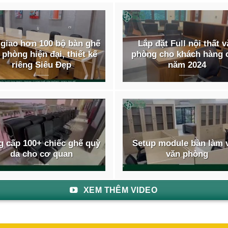
giao hơn 100 bộ bàn ghế
Lắp đặt Full nội thất 
 phòng hiện đại, thiết kế
phòng cho khách hàng 
riêng Siêu Đẹp
năm 2024
Lưu ý khi chọn mua tủ gi
 thước: Trước khi mua tủ giày, hãy đo kích thước của không gi
g số lượng giày cần chứa để có thể chọn tủ giày có đủ chỗ cho 
 cấp 100+ chiếc ghế quỳ
Setup module bàn làm 
g giày mà tủ cần chứa để tránh mua tủ quá nhỏ hoặc quá lớn.
da cho cơ quan
văn phòng
 liệu:
Tủ giày
có thể được làm bằng nhiều loại chất liệu khác nh
ưu nhược điểm cũng như chi phí khác nhau. Bạn cần chọn loại 
XEM THÊM VIDEO
g trí của căn phòng. Tốt nhất bạn nên đến tận nơi để kiểm tra 
g bền bỉ.
 dáng và màu sắc: Tủ giày cũng có nhiều kiểu dáng và màu sắ