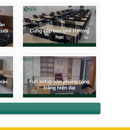
văn
cuối
Cung cấp bàn ghế trường
học
ày
an mà bạn dự định đặt tủ. Đồng thời cần ước
chúng. Hãy tính toán cẩn thận và xác định rõ số
việc
Full setup văn phòng tông
trắng hiện đại
au như gỗ, kim loại, nhựa hay da. Mỗi loại sẽ có
chất liệu phù hợp với không gian và phong cách
chất liệu của sản phẩm sao cho đảm bảo chất
c khác nhau, bạn nên lựa chọn kiểu dáng và màu