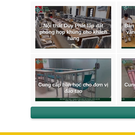
Nội thất Duy Phát lắp đặt
Bàn 
phòng họp khủng cho khách
văn
hàng
Kích
chừn
Cung cấp bàn học cho đơn vị
Cung
lượn
đào tạo
Chất
các 
tran
lượn
Kiểu