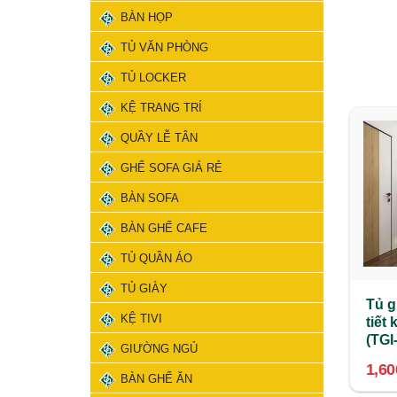
BÀN HỌP
TỦ VĂN PHÒNG
TỦ LOCKER
KỆ TRANG TRÍ
QUẦY LỄ TÂN
GHẾ SOFA GIÁ RẺ
BÀN SOFA
BÀN GHẾ CAFE
TỦ QUẦN ÁO
TỦ GIÀY
Tủ g
KỆ TIVI
tiết 
(TGI
GIƯỜNG NGỦ
1,6
BÀN GHẾ ĂN