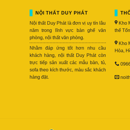
sắc 
NỘI THẤT DUY PHÁT
THÔ
Cơ c
Bạn 
Nội thất Duy Phát là đơn vị uy tín lâu
Kho M
cho 
năm trong lĩnh vực bàn ghế văn
thể Tổn
phòng, nội thất văn phòng.
Giá 
Kho M
giày
Nhằm đáp ứng tốt hơn nhu cầu
Hòa, H
khác
khách hàng, nội thất Duy Phát còn
trực tiếp sản xuất các mẫu bàn, tủ,
0966
Các 
sofa theo kích thước, màu sắc khách
Tủ đựn
hàng đặt.
noit