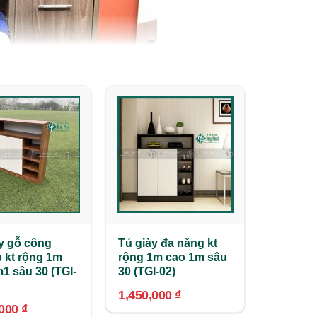
y gỗ công
Tủ giày đa năng kt
 kt rộng 1m
rộng 1m cao 1m sâu
1 sâu 30 (TGI-
30 (TGI-02)
1,450,000
₫
,000
₫