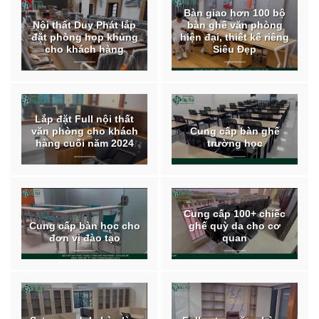
Bàn giao hơn 100 bộ
Nội thất Duy Phát lắp
bàn ghế văn phòng
đặt phòng họp khủng
hiện đại, thiết kế riêng
cho khách hàng
Siêu Đẹp
Lắp đặt Full nội thất
văn phòng cho khách
Cung cấp bàn ghế
hàng cuối năm 2024
trường học
Cung cấp 100+ chiếc
Cung cấp bàn học cho
ghế quỳ da cho cơ
đơn vị đào tạo
quan