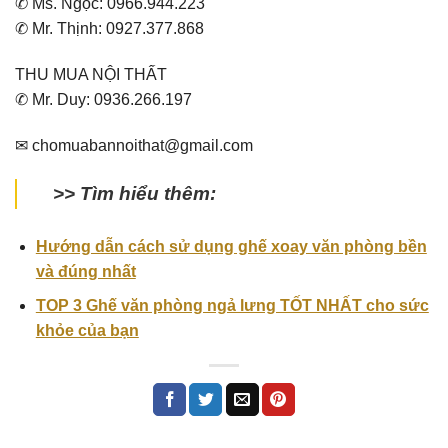
✆ Ms. Ngọc: 0966.944.223
✆ Mr. Thịnh: 0927.377.868
THU MUA NỘI THẤT
✆ Mr. Duy: 0936.266.197
✉ chomuabannoithat@gmail.com
>> Tìm hiểu thêm:
Hướng dẫn cách sử dụng ghế xoay văn phòng bền
và đúng nhất
TOP 3 Ghế văn phòng ngả lưng TỐT NHẤT cho sức
khỏe của bạn