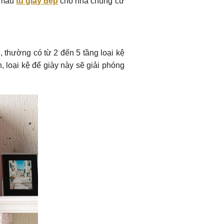
g mẫu
tủ giày đẹp
cho nhà chung cư
, thường có từ 2 đến 5 tầng loại kệ
, loại kệ để giày này sẽ giải phóng