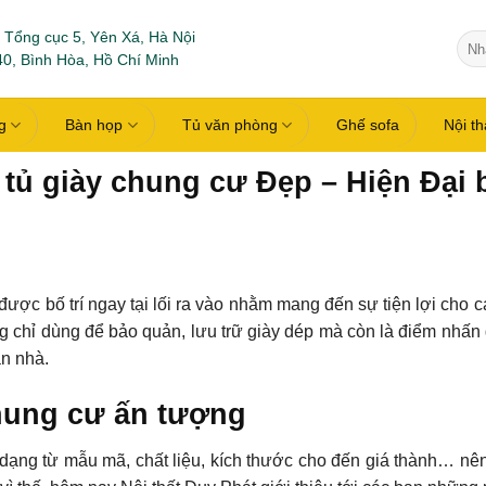
 Tổng cục 5, Yên Xá, Hà Nội
Tìm
0, Bình Hòa, Hồ Chí Minh
kiếm
g
Bàn họp
Tủ văn phòng
Ghế sofa
Nội t
tủ giày chung cư Đẹp – Hiện Đại 
ợc bố trí ngay tại lối ra vào nhằm mang đến sự tiện lợi cho cá
g chỉ dùng để bảo quản, lưu trữ giày dép mà còn là điểm nhấ
n nhà.
hung cư ấn tượng
dạng từ mẫu mã, chất liệu, kích thước cho đến giá thành… nên