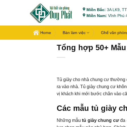
Bỏ
Miền Bắc:
3A LK9, TT
qua
Miền Nam:
Vĩnh Phú 4
nội
dung
Home
Bàn làm việc
Ghế văn phòn
Tổng hợp 50+ Mẫu 
Tủ giày cho nhà chung cư thường đư
ra vào nhà. Tủ giày chung cư khôn
vị khách khi mới bước chân vào că
Các mẫu tủ giày c
Những mẫu
tủ giày chung cư
đa 