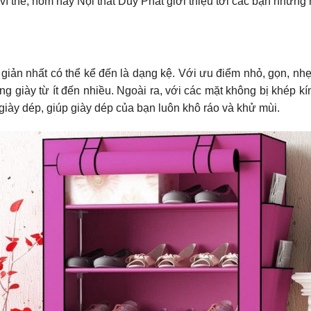
ì thế, hôm nay Nội thất Duy Phát giới thiệu tới các bạn nhữn
giản nhất có thể kể đến là dạng kệ. Với ưu điểm nhỏ, gọn, nhẹ
g giày từ ít đến nhiều. Ngoài ra, với các mặt không bị khép kín
giày dép, giúp giày dép của bạn luôn khô ráo và khử mùi.