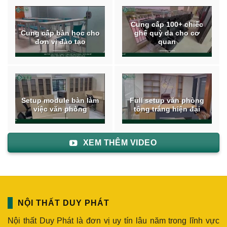
Cung cấp 100+ chiếc
Cung cấp bàn học cho
ghế quỳ da cho cơ
đơn vị đào tạo
quan
Setup module bàn làm
Full setup văn phòng
việc văn phòng
tông trắng hiện đại
XEM THÊM VIDEO
NỘI THẤT DUY PHÁT
Nội thất Duy Phát là đơn vị uy tín lâu năm trong lĩnh vực