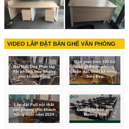
VIDEO LẮP ĐẶT BÀN GHẾ VĂN PHÒNG
Bàn giao hơn 100 bộ
Nội thất Duy Phát lắp
bàn ghế văn phòng
đặt phòng họp khủng
hiện đại, thiết kế riêng
cho khách hàng
Siêu Đẹp
Lắp đặt Full nội thất
văn phòng cho khách
Cung cấp bàn ghế
hàng cuối năm 2024
trường học