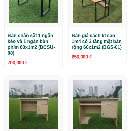
Bàn chân sắt 1 ngăn
Bàn giá sách kt cao
kéo và 1 ngăn bàn
1m4 có 2 tầng mặt bàn
phím 60x1m2 (BCSU-
rộng 60x1m2 (BGS-01)
08)
850,000
₫
700,000
₫