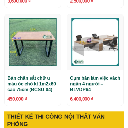
3,600,000
₫
2,500,000
₫
Bàn chân sắt chữ u
Cụm bàn làm việc vách
màu óc chó kt 1m2x60
ngăn 4 người –
cao 75cm (BCSU-04)
BLVDP64
450,000
₫
6,400,000
₫
THIẾT KẾ THI CÔNG NỘI THẤT VĂN
PHÒNG