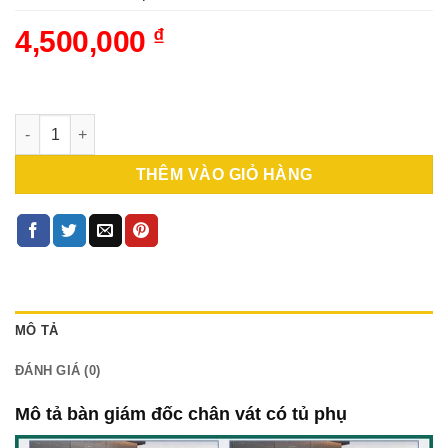
4,500,000
₫
Bàn giám đốc chân vát có tủ phụ L (BGDCV-03) số lượng
THÊM VÀO GIỎ HÀNG
MÔ TẢ
ĐÁNH GIÁ (0)
Mô tả bàn giám đốc chân vát có tủ phụ