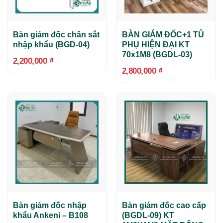
Bàn giám đốc chân sắt
BÀN GIÁM ĐỐC+1 TỦ
nhập khẩu (BGD-04)
PHỤ HIỆN ĐẠI KT
70x1M8 (BGDL-03)
2,200,000
₫
2,800,000
₫
Bàn giám đốc nhập
Bàn giám đốc cao cấp
khẩu Ankeni – B108
(BGDL-09) KT