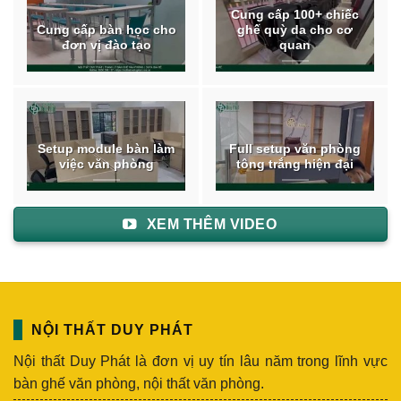
Cung cấp 100+ chiếc
Cung cấp bàn học cho
ghế quỳ da cho cơ
đơn vị đào tạo
quan
Setup module bàn làm
Full setup văn phòng
việc văn phòng
tông trắng hiện đại
XEM THÊM VIDEO
NỘI THẤT DUY PHÁT
Nội thất Duy Phát là đơn vị uy tín lâu năm trong lĩnh vực
bàn ghế văn phòng, nội thất văn phòng.