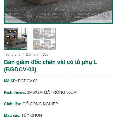
Trang chủ
/
Bàn giám đốc
Bàn giám đốc chân vát có tủ phụ L
(BGDCV-03)
Mã SP:
BGDCV-03
Kích thước:
1M6X2M MẶT RỘNG 90CM
Chất liệu:
GỖ CÔNG NGHIỆP
Màu sắc:
TÙY CHỌN