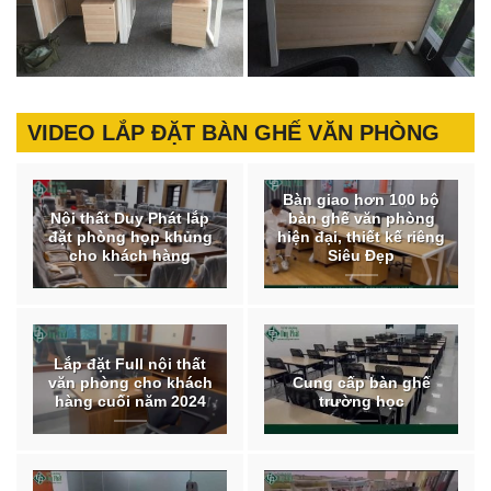
VIDEO LẮP ĐẶT BÀN GHẾ VĂN PHÒNG
Bàn giao hơn 100 bộ
Nội thất Duy Phát lắp
bàn ghế văn phòng
đặt phòng họp khủng
hiện đại, thiết kế riêng
cho khách hàng
Siêu Đẹp
Lắp đặt Full nội thất
văn phòng cho khách
Cung cấp bàn ghế
hàng cuối năm 2024
trường học