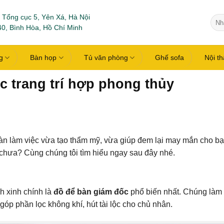
 Tổng cục 5, Yên Xá, Hà Nội
Tìm
0, Bình Hòa, Hồ Chí Minh
kiếm
g
Bàn họp
Tủ văn phòng
Ghế sofa
Nội t
c trang trí hợp phong thủy
n bàn làm việc vừa tạo thẩm mỹ, vừa giúp đem lại may mắn cho b
chưa? Cùng chúng tôi tìm hiểu ngay sau đây nhé.
h xinh chính là
đồ để bàn giám đốc
phổ biến nhất. Chúng làm c
óp phần lọc không khí, hút tài lộc cho chủ nhân.