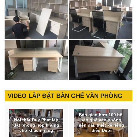
VIDEO LẮP ĐẶT BÀN GHẾ VĂN PHÒNG
Bàn giao hơn 100 bộ
Nội thất Duy Phát lắp
bàn ghế văn phòng
đặt phòng họp khủng
hiện đại, thiết kế riêng
cho khách hàng
Siêu Đẹp