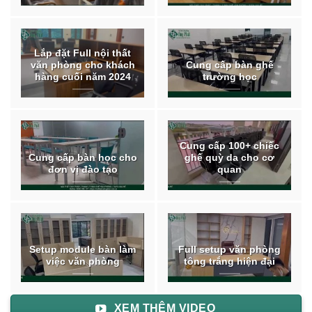
Lắp đặt Full nội thất
văn phòng cho khách
Cung cấp bàn ghế
hàng cuối năm 2024
trường học
Cung cấp 100+ chiếc
Cung cấp bàn học cho
ghế quỳ da cho cơ
đơn vị đào tạo
quan
Setup module bàn làm
Full setup văn phòng
việc văn phòng
tông trắng hiện đại
XEM THÊM VIDEO