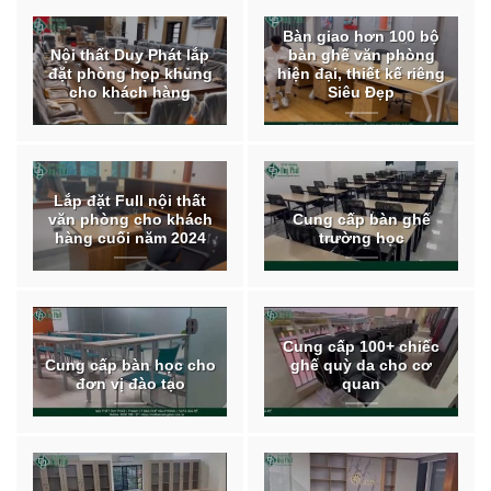
Bàn giao hơn 100 bộ
Nội thất Duy Phát lắp
bàn ghế văn phòng
đặt phòng họp khủng
hiện đại, thiết kế riêng
cho khách hàng
Siêu Đẹp
Lắp đặt Full nội thất
văn phòng cho khách
Cung cấp bàn ghế
hàng cuối năm 2024
trường học
Cung cấp 100+ chiếc
Cung cấp bàn học cho
ghế quỳ da cho cơ
đơn vị đào tạo
quan