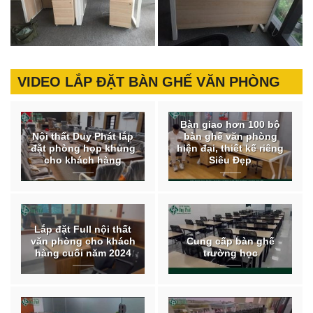
VIDEO LẮP ĐẶT BÀN GHẾ VĂN PHÒNG
Bàn giao hơn 100 bộ
Nội thất Duy Phát lắp
bàn ghế văn phòng
đặt phòng họp khủng
hiện đại, thiết kế riêng
cho khách hàng
Siêu Đẹp
Lắp đặt Full nội thất
văn phòng cho khách
Cung cấp bàn ghế
hàng cuối năm 2024
trường học