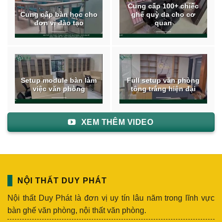
Cung cấp 100+ chiếc
Cung cấp bàn học cho
ghế quỳ da cho cơ
đơn vị đào tạo
quan
Setup module bàn làm
Full setup văn phòng
việc văn phòng
tông trắng hiện đại
XEM THÊM VIDEO
NỘI THẤT DUY PHÁT
Nội thất Duy Phát là đơn vị uy tín lâu năm trong lĩnh vực
bàn ghế văn phòng, nội thất văn phòng.