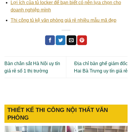
Lợi ích của tủ locker để bạn biết có nên lựa chọn cho
doanh nghiệp mình
Thi công tủ kệ văn phòng giá rẻ nhiều mẫu mã đẹp
Bàn chân sắt Hà Nội uy tín
Địa chỉ bàn ghế giám đốc
giá rẻ số 1 thị trường
Hai Bà Trưng uy tín giá rẻ
THIẾT KẾ THI CÔNG NỘI THẤT VĂN
PHÒNG