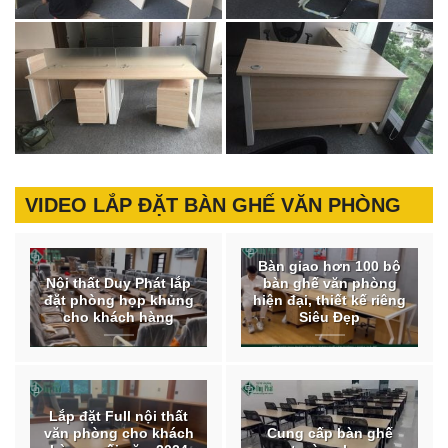
VIDEO LẮP ĐẶT BÀN GHẾ VĂN PHÒNG
Bàn giao hơn 100 bộ
Nội thất Duy Phát lắp
bàn ghế văn phòng
đặt phòng họp khủng
hiện đại, thiết kế riêng
cho khách hàng
Siêu Đẹp
Lắp đặt Full nội thất
văn phòng cho khách
Cung cấp bàn ghế