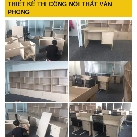
THIẾT KẾ THI CÔNG NỘI THẤT VĂN
PHÒNG