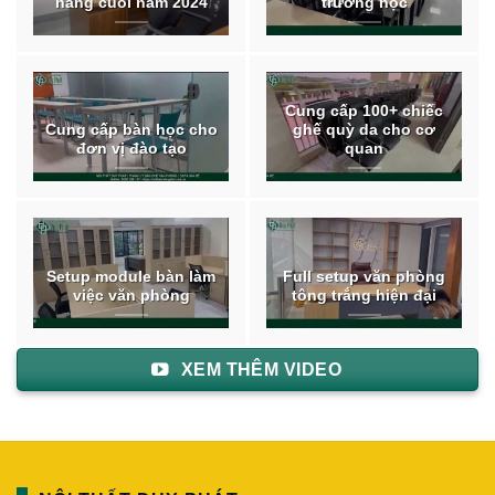
hàng cuối năm 2024
trường học
Cung cấp 100+ chiếc
Cung cấp bàn học cho
ghế quỳ da cho cơ
đơn vị đào tạo
quan
Setup module bàn làm
Full setup văn phòng
việc văn phòng
tông trắng hiện đại
XEM THÊM VIDEO