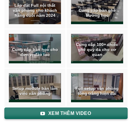
Lắp đặt Full nội thất
văn phòng cho khách
Cung cấp bàn ghế
hàng cuối năm 2024
trường học
Cung cấp 100+ chiếc
Cung cấp bàn học cho
ghế quỳ da cho cơ
đơn vị đào tạo
quan
Setup module bàn làm
Full setup văn phòng
việc văn phòng
tông trắng hiện đại
XEM THÊM VIDEO