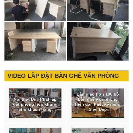
VIDEO LẮP ĐẶT BÀN GHẾ VĂN PHÒNG
Bàn giao hơn 100 bộ
Nội thất Duy Phát lắp
bàn ghế văn phòng
đặt phòng họp khủng
hiện đại, thiết kế riêng
cho khách hàng
Siêu Đẹp