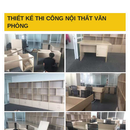
THIẾT KẾ THI CÔNG NỘI THẤT VĂN
PHÒNG