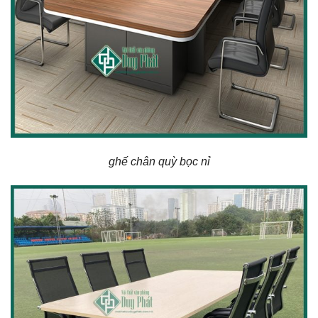
ghế chân quỳ bọc nỉ