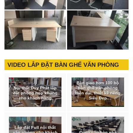
VIDEO LẮP ĐẶT BÀN GHẾ VĂN PHÒNG
Bàn giao hơn 100 bộ
Nội thất Duy Phát lắp
bàn ghế văn phòng
đặt phòng họp khủng
hiện đại, thiết kế riêng
cho khách hàng
Siêu Đẹp
Lắp đặt Full nội thất
văn phòng cho khách
Cung cấp bàn ghế