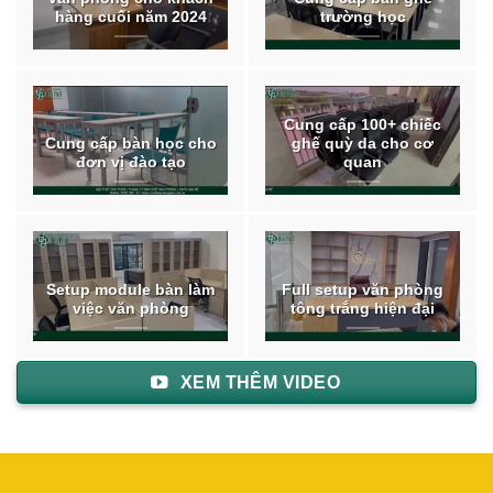
hàng cuối năm 2024
trường học
Cung cấp 100+ chiếc
Cung cấp bàn học cho
ghế quỳ da cho cơ
đơn vị đào tạo
quan
Setup module bàn làm
Full setup văn phòng
việc văn phòng
tông trắng hiện đại
XEM THÊM VIDEO