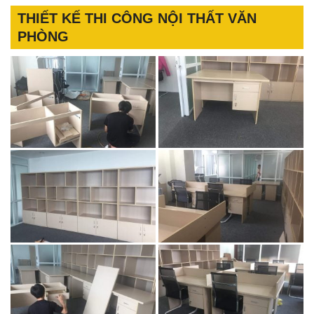
THIẾT KẾ THI CÔNG NỘI THẤT VĂN
PHÒNG