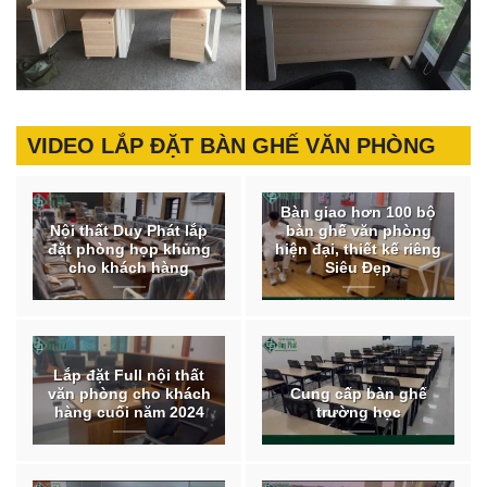
VIDEO LẮP ĐẶT BÀN GHẾ VĂN PHÒNG
Bàn giao hơn 100 bộ
Nội thất Duy Phát lắp
bàn ghế văn phòng
đặt phòng họp khủng
hiện đại, thiết kế riêng
cho khách hàng
Siêu Đẹp
Lắp đặt Full nội thất
văn phòng cho khách
Cung cấp bàn ghế
hàng cuối năm 2024
trường học