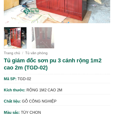
Trang chủ
/
Tủ văn phòng
Tủ giám đốc sơn pu 3 cánh rộng 1m2
cao 2m (TGD-02)
Mã SP:
TGD-02
Kích thước:
RỘNG 1M2 CAO 2M
Chất liệu:
GỖ CÔNG NGHIỆP
Màu sắc:
TÙY CHỌN