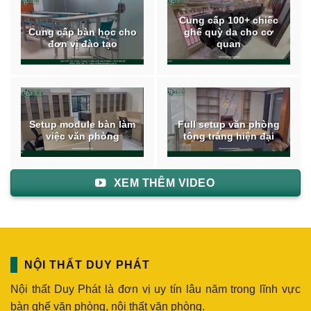
Cung cấp 100+ chiếc
Cung cấp bàn học cho
ghế quỳ da cho cơ
đơn vị đào tạo
quan
Setup module bàn làm
Full setup văn phòng
việc văn phòng
tông trắng hiện đại
XEM THÊM VIDEO
NỘI THẤT DUY PHÁT
Nội thất Duy Phát là đơn vị uy tín lâu năm trong lĩnh vực
bàn ghế văn phòng, nội thất văn phòng.