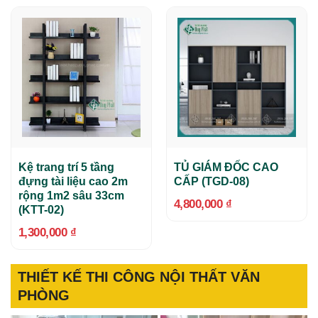
Kệ trang trí 5 tầng
TỦ GIÁM ĐỐC CAO
đựng tài liệu cao 2m
CẤP (TGD-08)
rộng 1m2 sâu 33cm
4,800,000
₫
(KTT-02)
1,300,000
₫
THIẾT KẾ THI CÔNG NỘI THẤT VĂN
PHÒNG