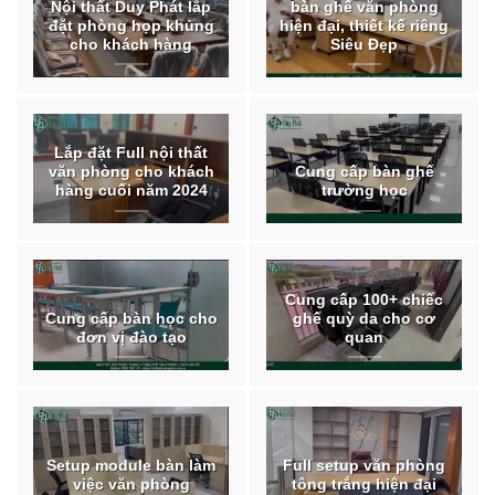
Nội thất Duy Phát lắp
bàn ghế văn phòng
đặt phòng họp khủng
hiện đại, thiết kế riêng
cho khách hàng
Siêu Đẹp
Lắp đặt Full nội thất
văn phòng cho khách
Cung cấp bàn ghế
hàng cuối năm 2024
trường học
Cung cấp 100+ chiếc
Cung cấp bàn học cho
ghế quỳ da cho cơ
đơn vị đào tạo
quan
Setup module bàn làm
Full setup văn phòng
việc văn phòng
tông trắng hiện đại