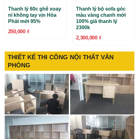
Thanh lý 60c ghế xoay
Thanh lý bộ sofa góc
nỉ không tay vịn Hòa
màu vàng chanh mới
Phát mới 95%
100% giá thanh lý
2300k
250,000
₫
2,300,000
₫
THIẾT KẾ THI CÔNG NỘI THẤT VĂN
PHÒNG