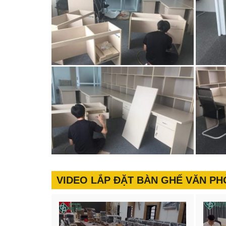
VIDEO LẮP ĐẶT BÀN GHẾ VĂN P