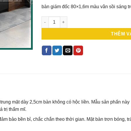
bàn giám đốc 80×1,6m màu vân sồi sáng trẻ
Bàn giám đốc giá rẻ KT 80cm x1,6m (BGDL-0
THÊM V
trung mặt dày 2,5cm bàn không có hộc liền. Mẫu sản phẩn này
 trị thẩm mĩ.
ảm bảo bền bỉ, chắc chắn theo thời gian. Mặt bàn trơn bóng, trá