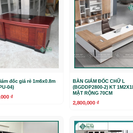
iám đốc giá rẻ 1m6x0.8m
BÀN GIÁM ĐỐC CHỮ L
PU-04)
(BGDDP2800-2) KT 1M2X
MẶT RỘNG 70CM
,000
₫
2,800,000
₫