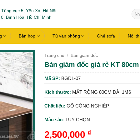
 Tổng cục 5, Yên Xá, Hà Nội
Tìm
0, Bình Hòa, Hồ Chí Minh
kiếm
g
Bàn họp
Tủ văn phòng
Ghế sofa
Nội t
Trang chủ
/
Bàn giám đốc
Bàn giám đốc giá rẻ KT 80cm
Mã SP:
BGDL-07
Kích thước:
MẶT RỘNG 80CM DÀI 1M6
Chất liệu:
GỖ CÔNG NGHIỆP
Màu sắc:
TÙY CHỌN
2,500,000
₫