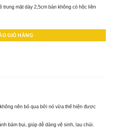
 trung mặt dày 2,5cm bàn không có hộc liền
7) số lượng
ÀO GIỎ HÀNG
 không nên bỏ qua bởi nó vừa thể hiện được
nh bám bụi, giúp dễ dàng vệ sinh, lau chùi.