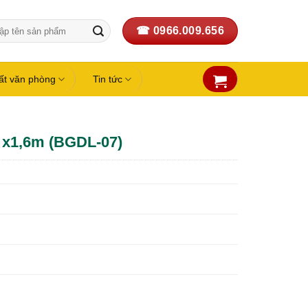
☎ 0966.009.656
:
hất văn phòng
Tin tức
 x1,6m (BGDL-07)