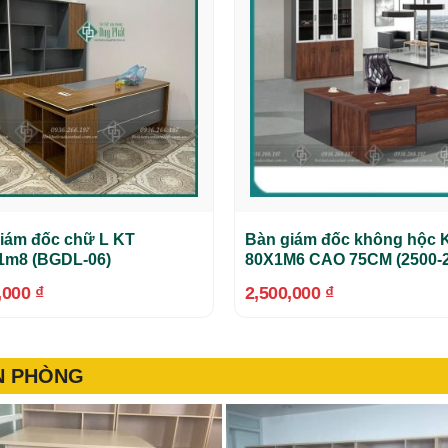
iám đốc chữ L KT
Bàn giám đốc không hộc 
1m8 (BGDL-06)
80X1M6 CAO 75CM (2500-2
,000
₫
2,500,000
₫
ĂN PHÒNG