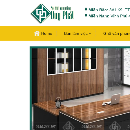
Bỏ
Miền Bắc:
3A LK9, TT
qua
Miền Nam:
Vĩnh Phú 4
nội
dung
Home
Bàn làm việc
Ghế văn phòn