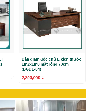
KT
Bàn giám đốc chữ L kích thước
)
1m2x1m8 mặt rộng 70cm
(BGDL-04)
2,800,000
₫