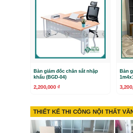
Bàn giám đốc chân sắt nhập
Bàn g
khẩu (BGD-04)
1m4x
2,200,000
₫
3,200
THIẾT KẾ THI CÔNG NỘI THẤT V