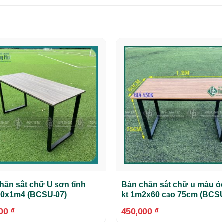
hân sắt chữ U sơn tĩnh
Bàn chân sắt chữ u màu ó
60x1m4 (BCSU-07)
kt 1m2x60 cao 75cm (BCS
000
₫
450,000
₫