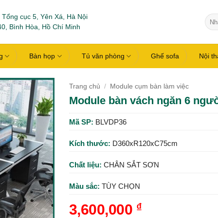
 Tổng cục 5, Yên Xá, Hà Nội
Tìm
0, Bình Hòa, Hồ Chí Minh
kiếm
g
Bàn họp
Tủ văn phòng
Ghế sofa
Nội t
Trang chủ
/
Module cụm bàn làm việc
Module bàn vách ngăn 6 ngư
Mã SP:
BLVDP36
Kích thước:
D360xR120xC75cm
Chất liệu:
CHÂN SẮT SƠN
Màu sắc:
TÙY CHỌN
3,600,000
₫