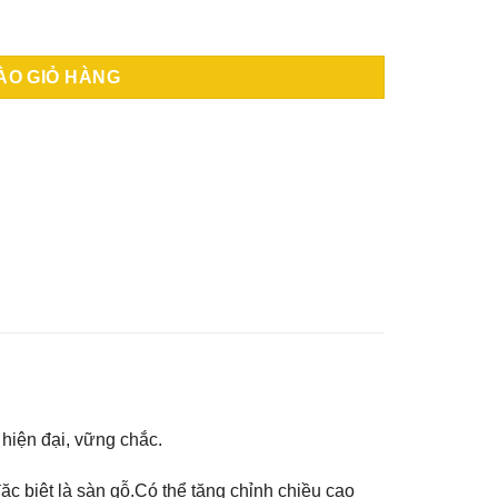
36 số lượng
ÀO GIỎ HÀNG
hiện đại, vững chắc.
c biệt là sàn gỗ.Có thể tăng chỉnh chiều cao