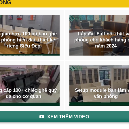
HÒNG
giao hơn 100 bộ bàn ghế
Lắp đặt Full nội thất 
 phòng hiện đại, thiết kế
phòng cho khách hàng 
riêng Siêu Đẹp
năm 2024
 cấp 100+ chiếc ghế quỳ
Setup module bàn làm 
da cho cơ quan
văn phòng
XEM THÊM VIDEO