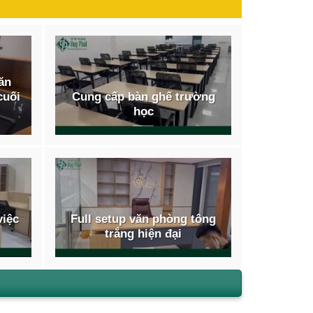
văn
cuối
Cung cấp bàn ghế trường
học
việc
Full setup văn phòng tông
trắng hiện đại