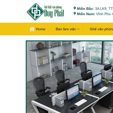
Bỏ
Miền Bắc:
3A LK9, TT
qua
Miền Nam:
Vĩnh Phú 4
nội
dung
Home
Bàn làm việc
Ghế văn phòn