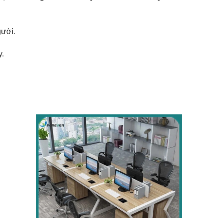
gười.
y.