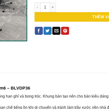
Module bàn vách ngăn 6 người 3m6 – BLVDP
THÊM V
3m6 – BLVDP36
ng han ghỉ và bong tróc. Khung bàn tạo nên cho bàn kiểu dáng 
n chế tiếng ồn khi di chuyển và tránh làm trầy xước nền nhà đặ