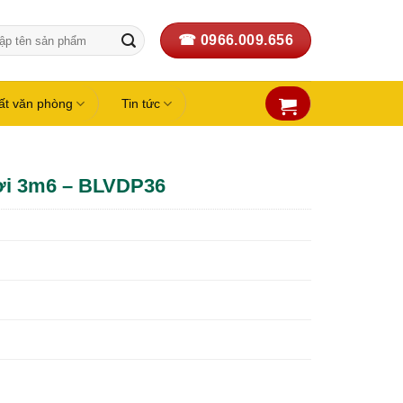
☎ 0966.009.656
:
hất văn phòng
Tin tức
ời 3m6 – BLVDP36