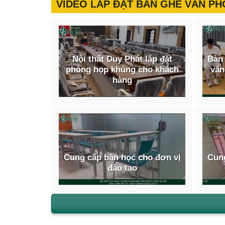
VIDEO LẮP ĐẶT BÀN GHẾ VĂN P
Nội thất Duy Phát lắp đặt
Bàn 
phòng họp khủng cho khách
văn
hàng
Cung cấp bàn học cho đơn vị
Cung
đào tạo