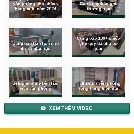
văn phòng cho khách
Cung cấp bàn ghế
hàng cuối năm 2024
trường học
Cung cấp 100+ chiếc
Cung cấp bàn học cho
ghế quỳ da cho cơ
đơn vị đào tạo
quan
Setup module bàn làm
Full setup văn phòng
việc văn phòng
tông trắng hiện đại
XEM THÊM VIDEO