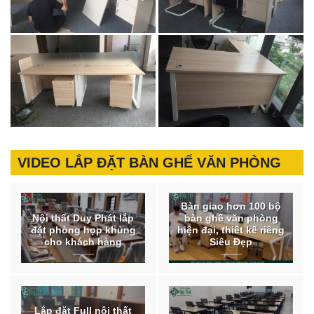
VIDEO LẮP ĐẶT BÀN GHẾ VĂN PHÒNG
Bàn giao hơn 100 bộ
Nội thất Duy Phát lắp
bàn ghế văn phòng
đặt phòng họp khủng
hiện đại, thiết kế riêng
cho khách hàng
Siêu Đẹp
Lắp đặt Full nội thất