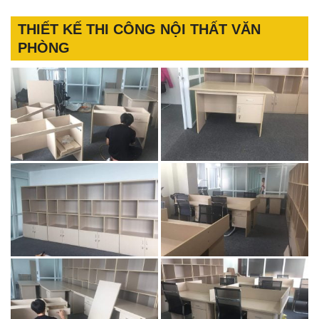
THIẾT KẾ THI CÔNG NỘI THẤT VĂN
PHÒNG