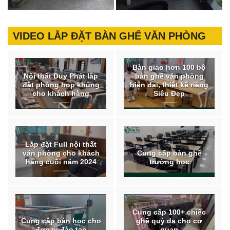
VIDEO LẮP ĐẶT BÀN GHẾ VĂN PHÒNG
Bàn giao hơn 100 bộ
Nội thất Duy Phát lắp
bàn ghế văn phòng
đặt phòng họp khủng
hiện đại, thiết kế riêng
cho khách hàng
Siêu Đẹp
Lắp đặt Full nội thất
văn phòng cho khách
Cung cấp bàn ghế
hàng cuối năm 2024
trường học
Cung cấp 100+ chiếc
Cung cấp bàn học cho
ghế quỳ da cho cơ
đơn vị đào tạo
quan