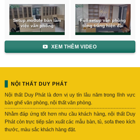
Setup module bàn làm
Full setup văn phòng
việc văn phòng
tông trắng hiện đại
XEM THÊM VIDEO
NỘI THẤT DUY PHÁT
Nội thất Duy Phát là đơn vị uy tín lâu năm trong lĩnh vực
bàn ghế văn phòng, nội thất văn phòng.
Nhằm đáp ứng tốt hơn nhu cầu khách hàng, nội thất Duy
Phát còn trực tiếp sản xuất các mẫu bàn, tủ, sofa theo kích
thước, màu sắc khách hàng đặt.