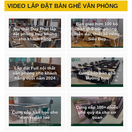
VIDEO LẮP ĐẶT BÀN GHẾ VĂN PHÒNG
Bàn giao hơn 100 bộ
Nội thất Duy Phát lắp
bàn ghế văn phòng
đặt phòng họp khủng
hiện đại, thiết kế riêng
cho khách hàng
Siêu Đẹp
Lắp đặt Full nội thất
văn phòng cho khách
Cung cấp bàn ghế
hàng cuối năm 2024
trường học
Cung cấp 100+ chiếc
Cung cấp bàn học cho
ghế quỳ da cho cơ
đơn vị đào tạo
quan