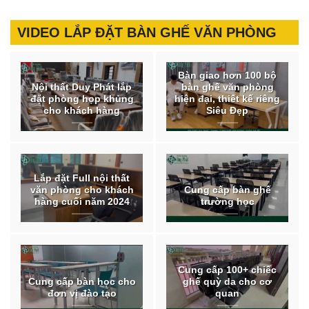
VIDEO LẮP ĐẶT BÀN GHẾ VĂN PHÒNG
Bàn giao hơn 100 bộ
Nội thất Duy Phát lắp
bàn ghế văn phòng
đặt phòng họp khủng
hiện đại, thiết kế riêng
cho khách hàng
Siêu Đẹp
Lắp đặt Full nội thất
văn phòng cho khách
Cung cấp bàn ghế
hàng cuối năm 2024
trường học
Cung cấp 100+ chiếc
Cung cấp bàn học cho
ghế quỳ da cho cơ
đơn vị đào tạo
quan