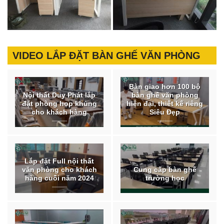
VIDEO LẮP ĐẶT BÀN GHẾ VĂN PHÒNG
Bàn giao hơn 100 bộ
Nội thất Duy Phát lắp
bàn ghế văn phòng
đặt phòng họp khủng
hiện đại, thiết kế riêng
cho khách hàng
Siêu Đẹp
Lắp đặt Full nội thất
văn phòng cho khách
Cung cấp bàn ghế
hàng cuối năm 2024
trường học