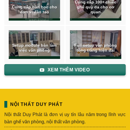
Cung cấp 100+ chiếc
Cung cấp bàn học cho
ghế quỳ da cho cơ
đơn vị đào tạo
quan
Setup module bàn làm
Full setup văn phòng
việc văn phòng
tông trắng hiện đại
XEM THÊM VIDEO
NỘI THẤT DUY PHÁT
Nội thất Duy Phát là đơn vị uy tín lâu năm trong lĩnh vực
bàn ghế văn phòng, nội thất văn phòng.