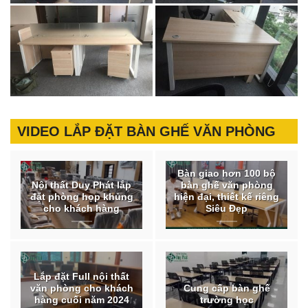
VIDEO LẮP ĐẶT BÀN GHẾ VĂN PHÒNG
Bàn giao hơn 100 bộ
Nội thất Duy Phát lắp
bàn ghế văn phòng
đặt phòng họp khủng
hiện đại, thiết kế riêng
cho khách hàng
Siêu Đẹp
Lắp đặt Full nội thất
văn phòng cho khách
Cung cấp bàn ghế
hàng cuối năm 2024
trường học