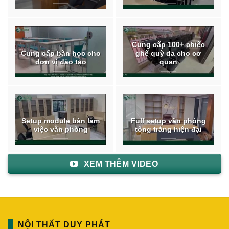
Cung cấp 100+ chiếc
Cung cấp bàn học cho
ghế quỳ da cho cơ
đơn vị đào tạo
quan
Setup module bàn làm
Full setup văn phòng
việc văn phòng
tông trắng hiện đại
XEM THÊM VIDEO
NỘI THẤT DUY PHÁT