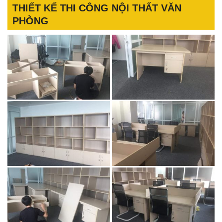
THIẾT KẾ THI CÔNG NỘI THẤT VĂN
PHÒNG