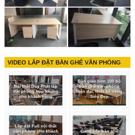
VIDEO LẮP ĐẶT BÀN GHẾ VĂN PHÒNG
Bàn giao hơn 100 bộ
Nội thất Duy Phát lắp
bàn ghế văn phòng
đặt phòng họp khủng
hiện đại, thiết kế riêng
cho khách hàng
Siêu Đẹp
Lắp đặt Full nội thất
văn phòng cho khách
Cung cấp bàn ghế