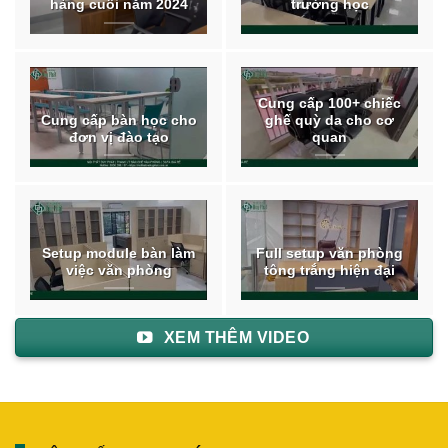
hàng cuối năm 2024
trường học
Cung cấp 100+ chiếc
Cung cấp bàn học cho
ghế quỳ da cho cơ
đơn vị đào tạo
quan
Setup module bàn làm
Full setup văn phòng
việc văn phòng
tông trắng hiện đại
XEM THÊM VIDEO