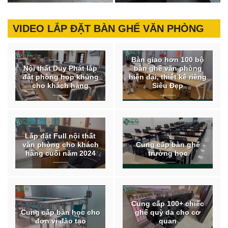
VIDEO LẮP ĐẶT BÀN GHẾ VĂN PHÒNG
Bàn giao hơn 100 bộ
Nội thất Duy Phát lắp
bàn ghế văn phòng
đặt phòng họp khủng
hiện đại, thiết kế riêng
cho khách hàng
Siêu Đẹp
Lắp đặt Full nội thất
văn phòng cho khách
Cung cấp bàn ghế
hàng cuối năm 2024
trường học
Cung cấp 100+ chiếc
Cung cấp bàn học cho
ghế quỳ da cho cơ
đơn vị đào tạo
quan