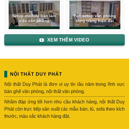
Setup module bàn làm
Full setup văn phòng
việc văn phòng
tông trắng hiện đại
XEM THÊM VIDEO
NỘI THẤT DUY PHÁT
Nội thất Duy Phát là đơn vị uy tín lâu năm trong lĩnh vực
bàn ghế văn phòng, nội thất văn phòng.
Nhằm đáp ứng tốt hơn nhu cầu khách hàng, nội thất Duy
Phát còn trực tiếp sản xuất các mẫu bàn, tủ, sofa theo kích
thước, màu sắc khách hàng đặt.