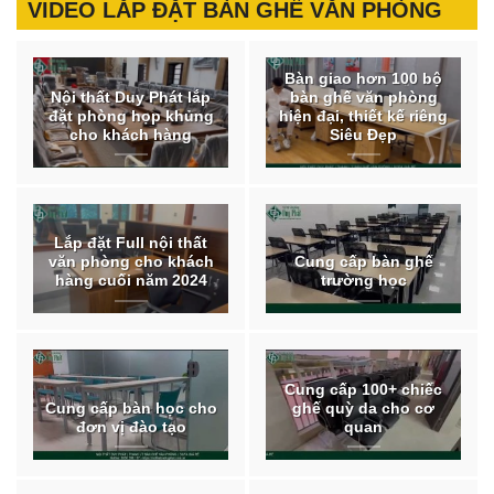
VIDEO LẮP ĐẶT BÀN GHẾ VĂN PHÒNG
Bàn giao hơn 100 bộ
Nội thất Duy Phát lắp
bàn ghế văn phòng
đặt phòng họp khủng
hiện đại, thiết kế riêng
cho khách hàng
Siêu Đẹp
Lắp đặt Full nội thất
văn phòng cho khách
Cung cấp bàn ghế
hàng cuối năm 2024
trường học
Cung cấp 100+ chiếc
Cung cấp bàn học cho
ghế quỳ da cho cơ
đơn vị đào tạo
quan