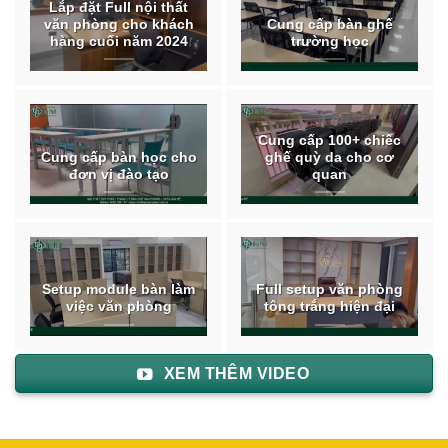
Lắp đặt Full nội thất
văn phòng cho khách
Cung cấp bàn ghế
hàng cuối năm 2024
trường học
Cung cấp 100+ chiếc
Cung cấp bàn học cho
ghế quỳ da cho cơ
đơn vị đào tạo
quan
Setup module bàn làm
Full setup văn phòng
việc văn phòng
tông trắng hiện đại
XEM THÊM VIDEO