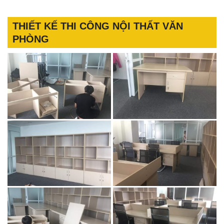
THIẾT KẾ THI CÔNG NỘI THẤT VĂN
PHÒNG