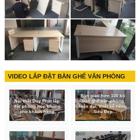
VIDEO LẮP ĐẶT BÀN GHẾ VĂN PHÒNG
Bàn giao hơn 100 bộ
Nội thất Duy Phát lắp
bàn ghế văn phòng
đặt phòng họp khủng
hiện đại, thiết kế riêng
cho khách hàng
Siêu Đẹp