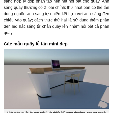
sáng hợp lý góp phần tạo nên nét nổi bật cho quầy. Ánh
sáng quầy thường có 2 loại chính: thứ nhất bạn có thể tận
dụng nguồn ánh sáng tự nhiên kết hợp với ánh sáng đèn
chiếu vào quầy; cách thức thứ hai là sử dụng thêm phần
đèn led hắc sáng từ chân quầy lên nhằm nổi bật cả phần
quầy.
Các mẫu quầy lễ tân mini đẹp
Mặt bàn quầy lễ tân mini với thiết kế rộng thoáng, tạo sự thoải