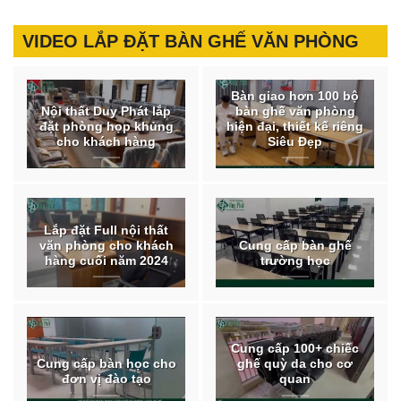
VIDEO LẮP ĐẶT BÀN GHẾ VĂN PHÒNG
Bàn giao hơn 100 bộ
Nội thất Duy Phát lắp
bàn ghế văn phòng
đặt phòng họp khủng
hiện đại, thiết kế riêng
cho khách hàng
Siêu Đẹp
Lắp đặt Full nội thất
văn phòng cho khách
Cung cấp bàn ghế
hàng cuối năm 2024
trường học
Cung cấp 100+ chiếc
Cung cấp bàn học cho
ghế quỳ da cho cơ
đơn vị đào tạo
quan