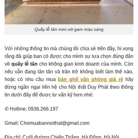
Quầy lễ tân mini với gam màu sáng
Với những thông tin mà chúng tôi chia sẻ trên đây, hi vọng
rằng đã giúp bạn có được cho mình sự lựa chọn đúng đắn
về
quầy lễ tân
cho không gian kinh doanh của mình. Còn
nếu vẫn đang lăn tăn và trăn trở không biết làm thế nào,
hoặc có nhu cầu mua
bàn ghế văn phòng giá rẻ
hãy
đừng ngần ngại liên hệ cho Nội thất Duy Phát theo thông
tin dưới đây để được tư vấn kỹ hơn nhé:
✆ Hotline: 0936.266.197
Gmail: Chomuabannoithat@gmail.com
Địa chỉ: Cuối đường Chiến Thắng, Hà Đông, Hà Nội