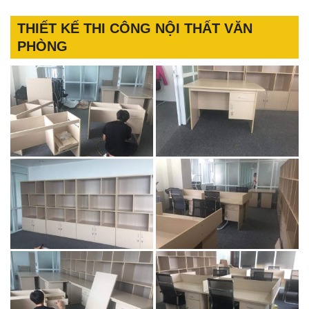
THIẾT KẾ THI CÔNG NỘI THẤT VĂN
PHÒNG