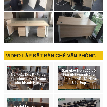
VIDEO LẮP ĐẶT BÀN GHẾ VĂN PHÒNG
Bàn giao hơn 100 bộ
Nội thất Duy Phát lắp
bàn ghế văn phòng
đặt phòng họp khủng
hiện đại, thiết kế riêng
cho khách hàng
Siêu Đẹp
Lắp đặt Full nội thất