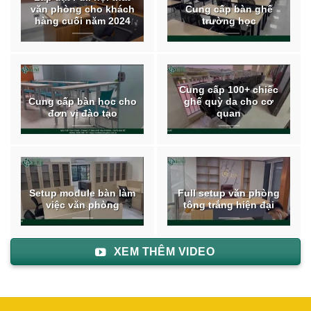
văn phòng cho khách
Cung cấp bàn ghế
hàng cuối năm 2024
trường học
Cung cấp 100+ chiếc
Cung cấp bàn học cho
ghế quỳ da cho cơ
đơn vị đào tạo
quan
Setup module bàn làm
Full setup văn phòng
việc văn phòng
tông trắng hiện đại
XEM THÊM VIDEO