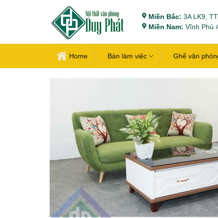
Bỏ
Miền Bắc:
3A LK9, TT
qua
Miền Nam:
Vĩnh Phú 4
nội
dung
Home
Bàn làm việc
Ghế văn phòn