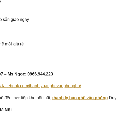
y
ó sẵn giao ngay
hế mới giá rẻ
97 – Ms Ngọc: 0966.944.223
ww.facebook.com/thanhlybanghevanphonghn/
ể đến trực tiếp kho nội thất,
thanh lý bàn ghế văn phòng
Duy 
Hà Nội