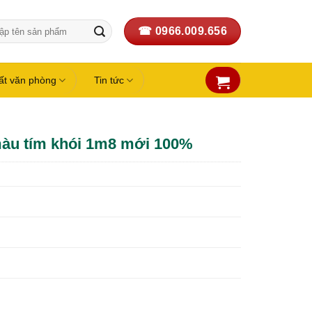
☎ 0966.009.656
:
hất văn phòng
Tin tức
 màu tím khói 1m8 mới 100%