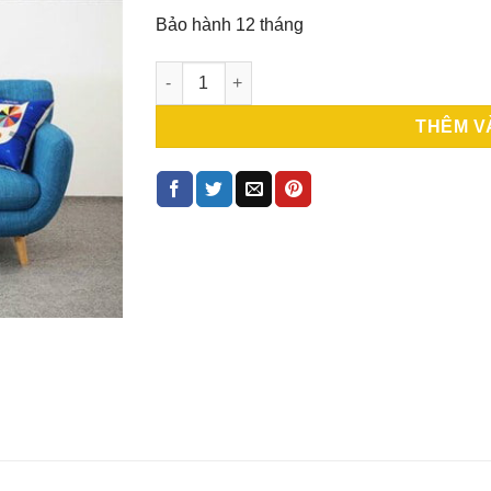
Bảo hành 12 tháng
Thanh lý sofa thuyền bọc nỉ màu tím khói 
THÊM V