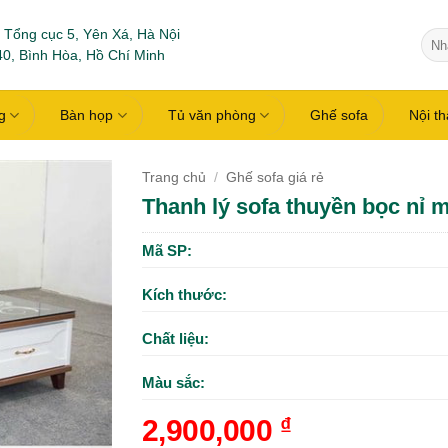
 Tổng cục 5, Yên Xá, Hà Nội
Tìm
0, Bình Hòa, Hồ Chí Minh
kiếm
g
Bàn họp
Tủ văn phòng
Ghế sofa
Nội t
Trang chủ
/
Ghế sofa giá rẻ
Thanh lý sofa thuyền bọc nỉ
Mã SP:
Kích thước:
Chất liệu:
Màu sắc:
2,900,000
₫