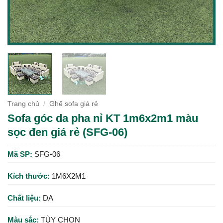
Trang chủ
/
Ghế sofa giá rẻ
Sofa góc da pha nỉ KT 1m6x2m1 màu
sọc đen giá rẻ (SFG-06)
Mã SP:
SFG-06
Kích thước:
1M6X2M1
Chất liệu:
DA
Màu sắc:
TÙY CHỌN