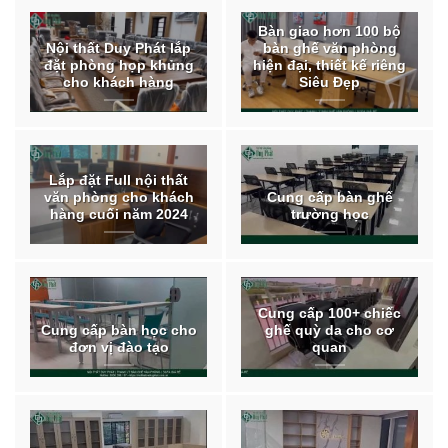
Bàn giao hơn 100 bộ
Nội thất Duy Phát lắp
bàn ghế văn phòng
đặt phòng họp khủng
hiện đại, thiết kế riêng
cho khách hàng
Siêu Đẹp
Lắp đặt Full nội thất
văn phòng cho khách
Cung cấp bàn ghế
hàng cuối năm 2024
trường học
Cung cấp 100+ chiếc
Cung cấp bàn học cho
ghế quỳ da cho cơ
đơn vị đào tạo
quan