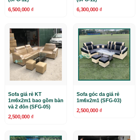
6,500,000
₫
6,300,000
₫
Sofa giá rẻ KT
Sofa góc da giá rẻ
1m6x2m1 bao gồm bàn
1m6x2m1 (SFG-03)
và 2 đôn (SFG-05)
2,500,000
₫
2,500,000
₫