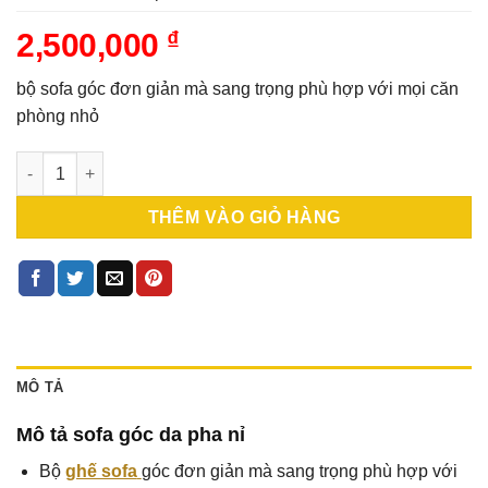
2,500,000
₫
bộ sofa góc đơn giản mà sang trọng phù hợp với mọi căn
phòng nhỏ
Sofa góc da pha nỉ KT 1m6x2m1 màu sọc đen giá rẻ (SFG-06) s
THÊM VÀO GIỎ HÀNG
MÔ TẢ
Mô tả sofa góc da pha nỉ
Bộ
ghế sofa
góc đơn giản mà sang trọng phù hợp với