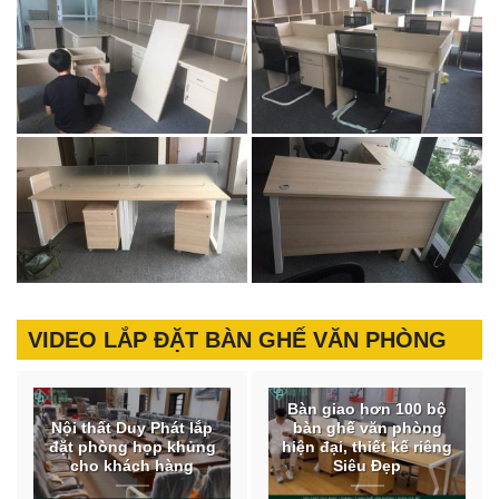
VIDEO LẮP ĐẶT BÀN GHẾ VĂN PHÒNG
Bàn giao hơn 100 bộ
Nội thất Duy Phát lắp
bàn ghế văn phòng
đặt phòng họp khủng
hiện đại, thiết kế riêng
cho khách hàng
Siêu Đẹp