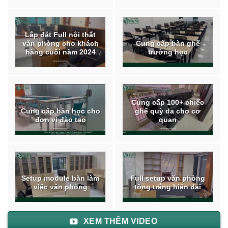
Lắp đặt Full nội thất
văn phòng cho khách
Cung cấp bàn ghế
hàng cuối năm 2024
trường học
Cung cấp 100+ chiếc
Cung cấp bàn học cho
ghế quỳ da cho cơ
đơn vị đào tạo
quan
Setup module bàn làm
Full setup văn phòng
việc văn phòng
tông trắng hiện đại
XEM THÊM VIDEO