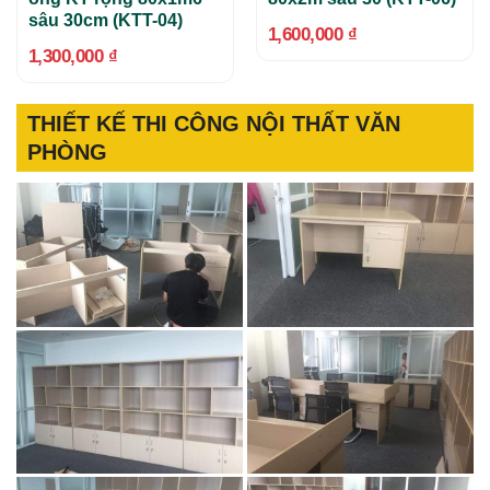
sâu 30cm (KTT-04)
1,600,000
₫
1,300,000
₫
THIẾT KẾ THI CÔNG NỘI THẤT VĂN
PHÒNG