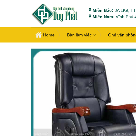
Bỏ
Miền Bắc:
3A LK9, TT
qua
Miền Nam:
Vĩnh Phú 4
nội
dung
Home
Bàn làm việc
Ghế văn phòn