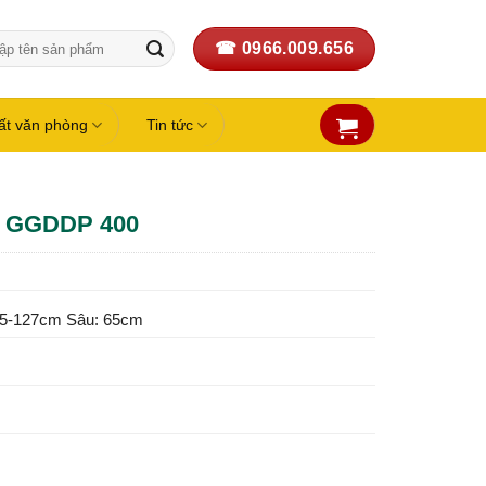
☎ 0966.009.656
:
hất văn phòng
Tin tức
– GGDDP 400
25-127cm Sâu: 65cm