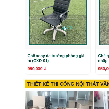
Ghế xoay da trưởng phòng giá
Ghế q
rẻ (GXD-01)
nhập 
950,000
₫
950,
THIẾT KẾ THI CÔNG NỘI THẤT V