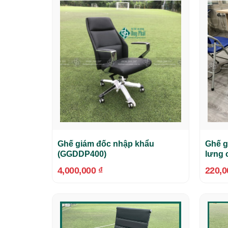
Ghế giám đốc nhập khẩu
Ghế g
(GGDDP400)
lưng 
4,000,000
₫
220,