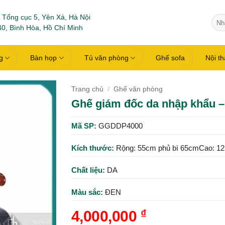
 Tổng cục 5, Yên Xá, Hà Nội
Tìm
0, Bình Hòa, Hồ Chí Minh
kiếm
g
Bàn họp
Tủ văn phòng
Ghế sofa
Nội t
Trang chủ
/
Ghế văn phòng
Ghế giám đốc da nhập khẩu 
Mã SP:
GGDDP4000
Kích thước:
Rộng: 55cm phủ bì 65cmCao: 1
Chất liệu:
DA
Màu sắc:
ĐEN
4,000,000
₫