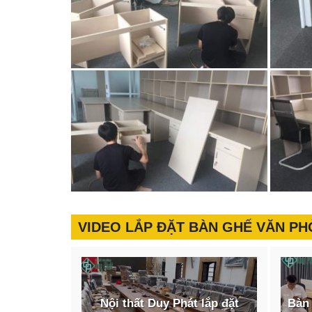
VIDEO LẮP ĐẶT BÀN GHẾ VĂN P
Nội thất Duy Phát lắp đặt
Bàn 