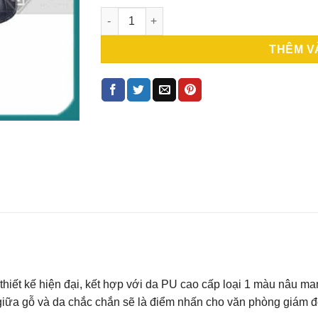
Ghế giám đốc da nhập khẩu – GGDDP 400 s
THÊM V
iết kế hiện đại, kết hợp với da PU cao cấp loại 1 màu nâu man
iữa gỗ và da chắc chắn sẽ là điểm nhấn cho văn phòng giám đ