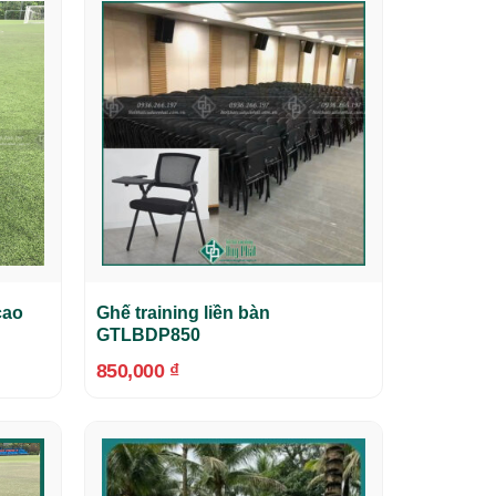
cao
Ghế training liền bàn
GTLBDP850
850,000
₫