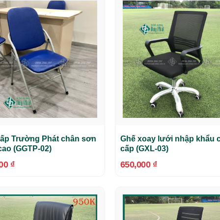
ấp Trường Phát chân sơn
Ghế xoay lưới nhập khẩu 
cao (GGTP-02)
cấp (GXL-03)
000
₫
650,000
₫