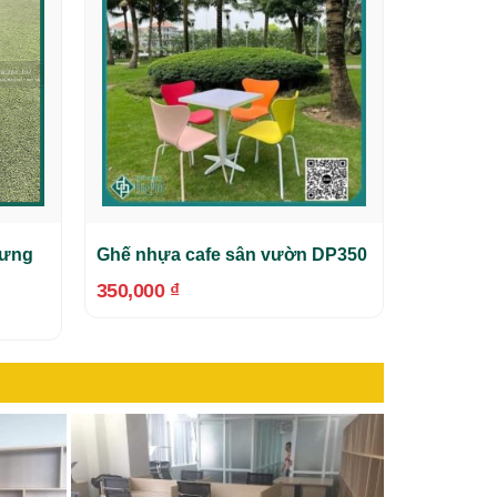
lưng
Ghế nhựa cafe sân vườn DP350
350,000
₫