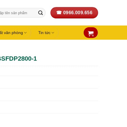
☎ 0966.009.656
:
hất văn phòng
Tin tức
 BSFDP2800-1