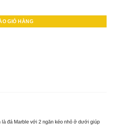
ố lượng
ÀO GIỎ HÀNG
n là đá Marble với 2 ngăn kéo nhỏ ở dưới giúp