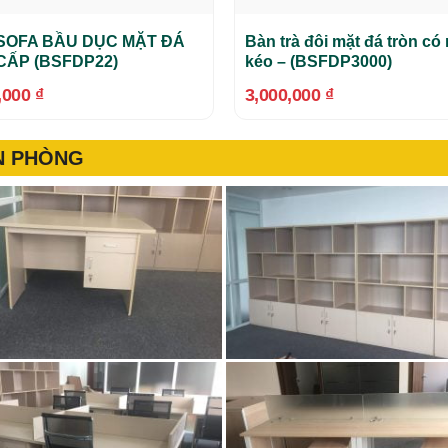
SOFA BẦU DỤC MẶT ĐÁ
Bàn trà đôi mặt đá tròn có
CẤP (BSFDP22)
kéo – (BSFDP3000)
,000
₫
3,000,000
₫
ĂN PHÒNG