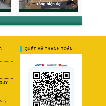
trắng hiện đại
G
QUÉT MÃ THANH TOÁN
 DUY
Tổng