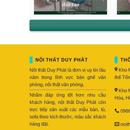
đào tạo
NỘI THẤT DUY PHÁT
THÔ
Nội thất Duy Phát là đơn vị uy tín lâu
Kho M
năm trong lĩnh vực bàn ghế văn
thể Tổn
phòng, nội thất văn phòng.
Kho M
Nhằm đáp ứng tốt hơn nhu cầu
Hòa, H
khách hàng, nội thất Duy Phát còn
trực tiếp sản xuất các mẫu bàn, tủ,
0966
sofa theo kích thước, màu sắc khách
hàng đặt.
noit