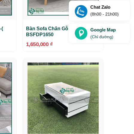
Chat Zalo
(8h00 - 21h00)
–(
Bàn Sofa Chân Gỗ Màu Vàng –
Google Map
BSFDP1650
(Chỉ đường)
1,650,000
₫