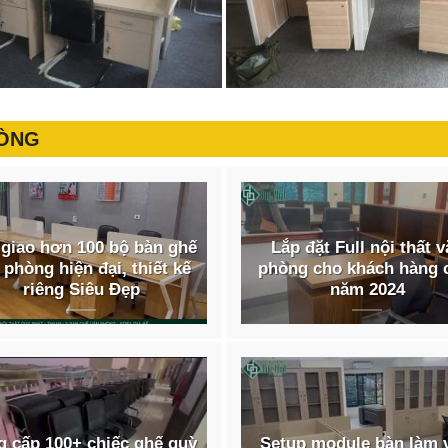
HÒNG
giao hơn 100 bộ bàn ghế
Lắp đặt Full nội thất 
 phòng hiện đại, thiết kế
phòng cho khách hàng 
riêng Siêu Đẹp
năm 2024
 cấp 100+ chiếc ghế quỳ
Setup module bàn làm 