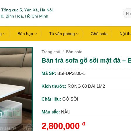
 Tổng cục 5, Yên Xá, Hà Nội
Tìm
0, Bình Hòa, Hồ Chí Minh
kiếm
g
Bàn họp
Tủ văn phòng
Ghế sofa
Nội t
Trang chủ
/
Bàn sofa
Bàn trà sofa gỗ sồi mặt đá –
Mã SP:
BSFDP2800-1
Kích thước:
RỘNG 60 DÀI 1M2
Chất liệu:
GỖ SỒI
Màu sắc:
NÂU
2,800,000
₫