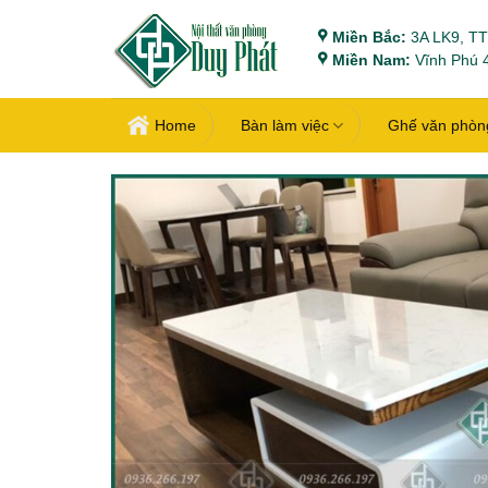
Bỏ
Miền Bắc:
3A LK9, TT
qua
Miền Nam:
Vĩnh Phú 4
nội
dung
Home
Bàn làm việc
Ghế văn phòn