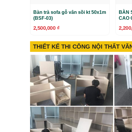
Bàn trà sofa gỗ vân sồi kt 50x1m
BÀN 
(BSF-03)
CAO 
2,500,000
₫
2,200
THIẾT KẾ THI CÔNG NỘI THẤT V