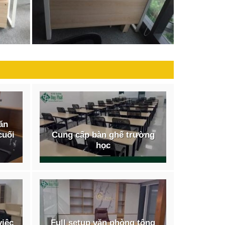
văn
cuối
Cung cấp bàn ghế trường
học
việc
Full setup văn phòng tông