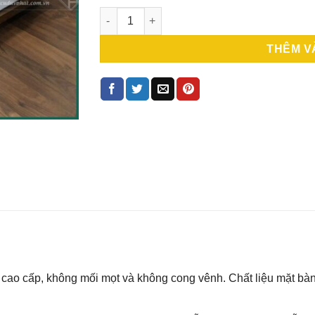
Bàn trà sofa gỗ sồi mặt đá – BSFDP2800-1 s
THÊM V
ỗ cao cấp, không mối mọt và không cong vênh. Chất liệu mặt bà