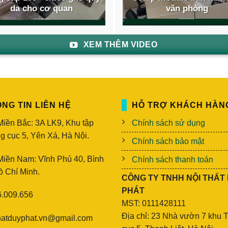
da cho cơ quan
văn phòng
XEM THÊM VIDEO
NG TIN LIÊN HỆ
HỖ TRỢ KHÁCH HÀN
iền Bắc: 3A LK9, Khu tập
Chính sách sử dụng
g cục 5, Yên Xá, Hà Nội.
Chính sách bảo mật
iền Nam: Vĩnh Phú 40, Bình
Chính sách thanh toán
ồ Chí Minh.
CÔNG TY TNHH NỘI THẤT
PHÁT
.009.656
MST: 0111428111
Địa chỉ: 23 Nhà vườn 7 khu 
hatduyphat.vn@gmail.com