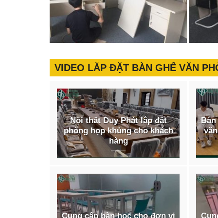
VIDEO LẮP ĐẶT BÀN GHẾ VĂN P
Nội thất Duy Phát lắp đặt
Bàn 
phòng họp khủng cho khách
văn
hàng
Cung cấp bàn học cho đơn vị
Cung