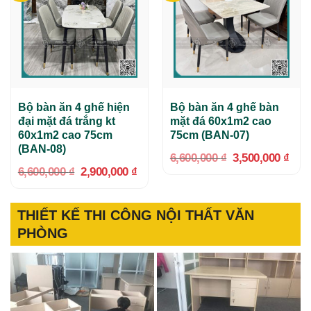
Bộ bàn ăn 4 ghế hiện
Bộ bàn ăn 4 ghế bàn
đại mặt đá trắng kt
mặt đá 60x1m2 cao
60x1m2 cao 75cm
75cm (BAN-07)
(BAN-08)
Giá
Giá
6,600,000
₫
3,500,000
₫
gốc
hiện
Giá
Giá
6,600,000
₫
2,900,000
₫
là:
tại
gốc
hiện
6,600,000 ₫.
là:
là:
tại
3,50
6,600,000 ₫.
là:
2,900,000 ₫.
THIẾT KẾ THI CÔNG NỘI THẤT VĂN
PHÒNG