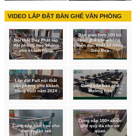
VIDEO LẮP ĐẶT BÀN GHẾ VĂN PHÒNG
Bàn giao hơn 100 bộ
Nội thất Duy Phát lắp
bàn ghế văn phòng
đặt phòng họp khủng
hiện đại, thiết kế riêng
cho khách hàng
Siêu Đẹp
Lắp đặt Full nội thất
văn phòng cho khách
Cung cấp bàn ghế
hàng cuối năm 2024
trường học
Cung cấp 100+ chiếc
Cung cấp bàn học cho
ghế quỳ da cho cơ
đơn vị đào tạo
quan