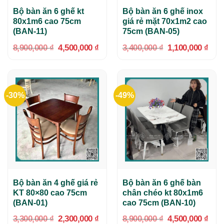
Bộ bàn ăn 6 ghế kt
Bộ bàn ăn 6 ghế inox
80x1m6 cao 75cm
giá rẻ mặt 70x1m2 cao
(BAN-11)
75cm (BAN-05)
Giá
Giá
Giá
Giá
8,900,000
₫
4,500,000
₫
3,400,000
₫
1,100,000
₫
gốc
hiện
gốc
hiện
là:
tại
là:
tại
8,900,000 ₫.
là:
3,400,000 ₫.
là:
4,500,000 ₫.
1,10
-30%
-49%
Bộ bàn ăn 4 ghế giá rẻ
Bộ bàn ăn 6 ghế bàn
KT 80×80 cao 75cm
chân chéo kt 80x1m6
(BAN-01)
cao 75cm (BAN-10)
Giá
Giá
Giá
Giá
3,300,000
₫
2,300,000
₫
8,900,000
₫
4,500,000
₫
gốc
hiện
gốc
hiện