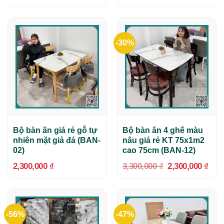
là:
tại
là:
tại
3,300,000 ₫.
là:
8,900,000 ₫.
là:
2,300,000 ₫.
4,50
-30%
Bộ bàn ăn giá rẻ gỗ tự
Bộ bàn ăn 4 ghế màu
nhiên mặt giả đá (BAN-
nâu giá rẻ KT 75x1m2
02)
cao 75cm (BAN-12)
Giá
Giá
2,300,000
₫
3,300,000
₫
2,300,000
₫
gốc
hiện
là:
tại
3,300,000 ₫.
là:
2,30
-56%
-47%