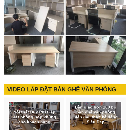
VIDEO LẮP ĐẶT BÀN GHẾ VĂN PHÒNG
Bàn giao hơn 100 bộ
Nội thất Duy Phát lắp
bàn ghế văn phòng
đặt phòng họp khủng
hiện đại, thiết kế riêng
cho khách hàng
Siêu Đẹp