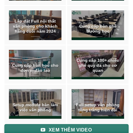
Lắp đặt Full nội thất
văn phòng cho khách
Cung cấp bàn ghế
hàng cuối năm 2024
trường học
Cung cấp 100+ chiếc
Cung cấp bàn học cho
ghế quỳ da cho cơ
đơn vị đào tạo
quan
Setup module bàn làm
Full setup văn phòng
việc văn phòng
tông trắng hiện đại
XEM THÊM VIDEO