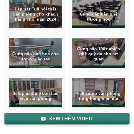
Lắp đặt Full nội thất
văn phòng cho khách
Cung cấp bàn ghế
hàng cuối năm 2024
trường học
Cung cấp 100+ chiếc
Cung cấp bàn học cho
ghế quỳ da cho cơ
đơn vị đào tạo
quan
Setup module bàn làm
Full setup văn phòng
việc văn phòng
tông trắng hiện đại
XEM THÊM VIDEO