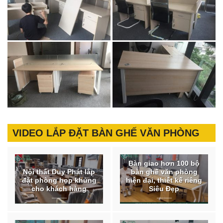
VIDEO LẮP ĐẶT BÀN GHẾ VĂN PHÒNG
Bàn giao hơn 100 bộ
Nội thất Duy Phát lắp
bàn ghế văn phòng
đặt phòng họp khủng
hiện đại, thiết kế riêng
cho khách hàng
Siêu Đẹp