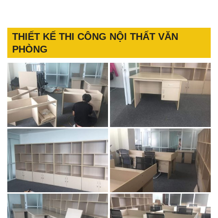
THIẾT KẾ THI CÔNG NỘI THẤT VĂN
PHÒNG