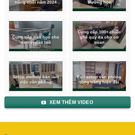
hàng cuối năm 2024
trường học
Cung cấp 100+ chiếc
Cung cấp bàn học cho
ghế quỳ da cho cơ
đơn vị đào tạo
quan
Setup module bàn làm
Full setup văn phòng
việc văn phòng
tông trắng hiện đại
XEM THÊM VIDEO