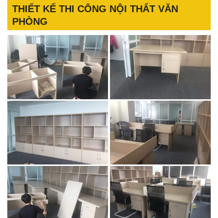
THIẾT KẾ THI CÔNG NỘI THẤT VĂN
PHÒNG