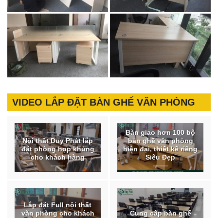
VIDEO LẮP ĐẶT BÀN GHẾ VĂN PHÒNG
Bàn giao hơn 100 bộ
Nội thất Duy Phát lắp
bàn ghế văn phòng
đặt phòng họp khủng
hiện đại, thiết kế riêng
cho khách hàng
Siêu Đẹp
Lắp đặt Full nội thất
văn phòng cho khách
Cung cấp bàn ghế